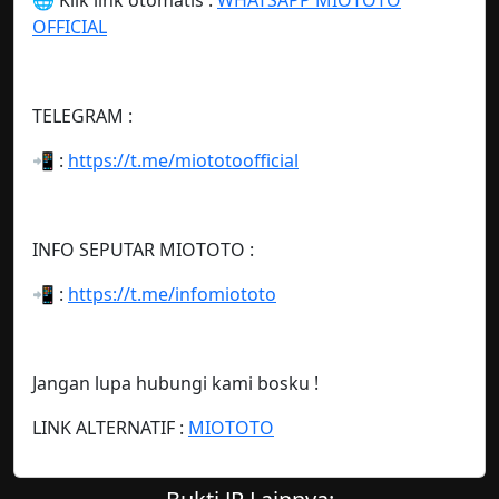
🌐 Klik link otomatis :
WHATSAPP MIOTOTO
OFFICIAL
TELEGRAM :
📲 :
https://t.me/miototoofficial
INFO SEPUTAR MIOTOTO :
📲 :
https://t.me/infomiototo
Jangan lupa hubungi kami bosku !
LINK ALTERNATIF :
MIOTOTO