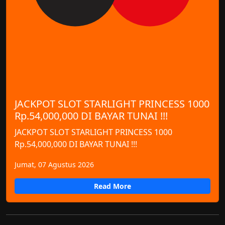
JACKPOT SLOT STARLIGHT PRINCESS 1000
Rp.54,000,000 DI BAYAR TUNAI !!!
JACKPOT SLOT STARLIGHT PRINCESS 1000
Rp.54,000,000 DI BAYAR TUNAI !!!
Jumat, 07 Agustus 2026
Read More