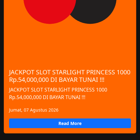
JACKPOT SLOT STARLIGHT PRINCESS 1000
Rp.54,000,000 DI BAYAR TUNAI !!!
JACKPOT SLOT STARLIGHT PRINCESS 1000
Rp.54,000,000 DI BAYAR TUNAI !!!
Jumat, 07 Agustus 2026
Read More