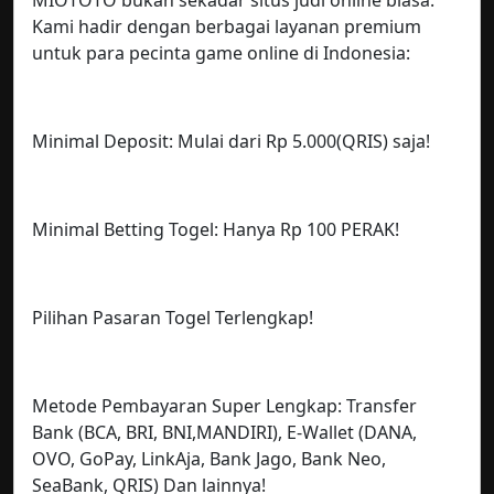
MIOTOTO bukan sekadar situs judi online biasa.
Kami hadir dengan berbagai layanan premium
untuk para pecinta game online di Indonesia:
Minimal Deposit: Mulai dari Rp 5.000(QRIS) saja!
Minimal Betting Togel: Hanya Rp 100 PERAK!
Pilihan Pasaran Togel Terlengkap!
Metode Pembayaran Super Lengkap: Transfer
Bank (BCA, BRI, BNI,MANDIRI), E-Wallet (DANA,
OVO, GoPay, LinkAja, Bank Jago, Bank Neo,
SeaBank, QRIS) Dan lainnya!