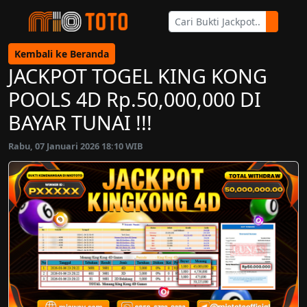
Kembali ke Beranda
JACKPOT TOGEL KING KONG
POOLS 4D Rp.50,000,000 DI
BAYAR TUNAI !!!
Rabu, 07 Januari 2026 18:10 WIB