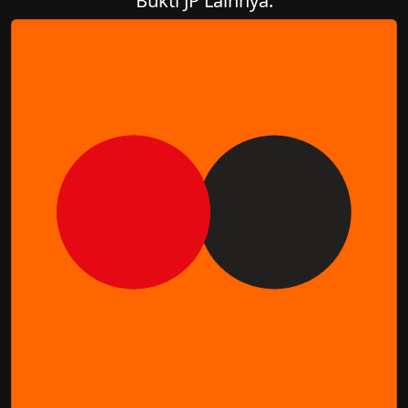
Bukti JP Lainnya: