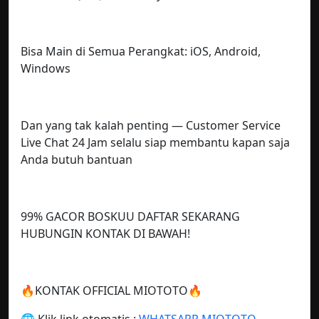
Bisa Main di Semua Perangkat: iOS, Android,
Windows
Dan yang tak kalah penting — Customer Service
Live Chat 24 Jam selalu siap membantu kapan saja
Anda butuh bantuan
99% GACOR BOSKUU DAFTAR SEKARANG
HUBUNGIN KONTAK DI BAWAH!
🔥KONTAK OFFICIAL MIOTOTO🔥