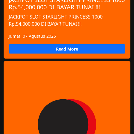
Rp.54,000,000 DI BAYAR TUNAI !!!
JACKPOT SLOT STARLIGHT PRINCESS 1000
Rp.54,000,000 DI BAYAR TUNAI !!!
Jumat, 07 Agustus 2026
Read More