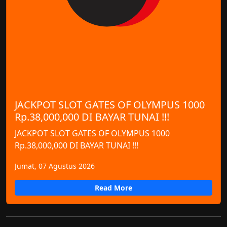
JACKPOT SLOT GATES OF OLYMPUS 1000
Rp.38,000,000 DI BAYAR TUNAI !!!
JACKPOT SLOT GATES OF OLYMPUS 1000
Rp.38,000,000 DI BAYAR TUNAI !!!
Jumat, 07 Agustus 2026
Read More