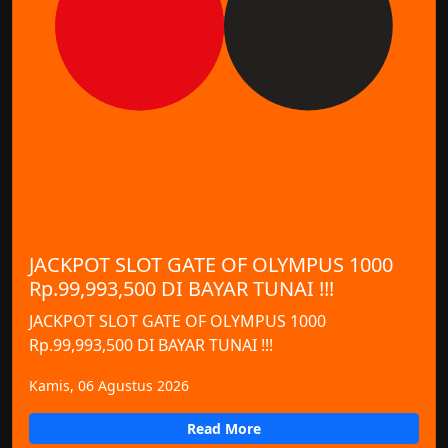
JACKPOT SLOT GATE OF OLYMPUS 1000
Rp.99,993,500 DI BAYAR TUNAI !!!
JACKPOT SLOT GATE OF OLYMPUS 1000
Rp.99,993,500 DI BAYAR TUNAI !!!
Kamis, 06 Agustus 2026
Read More