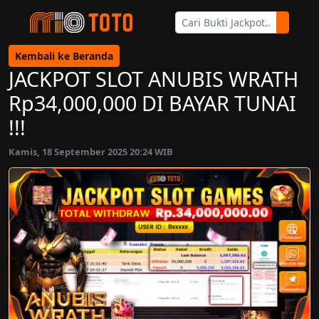
Kembali ke Beranda
JACKPOT SLOT ANUBIS WRATH
Rp34,000,000 DI BAYAR TUNAI
!!!
Kamis, 18 September 2025 20:24 WIB